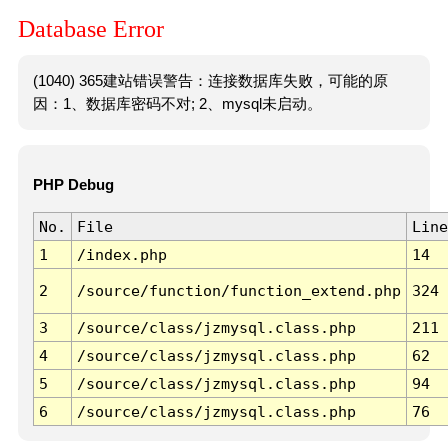
Database Error
(1040) 365建站错误警告：连接数据库失败，可能的原
因：1、数据库密码不对; 2、mysql未启动。
PHP Debug
No.
File
Line
1
/index.php
14
2
/source/function/function_extend.php
324
3
/source/class/jzmysql.class.php
211
4
/source/class/jzmysql.class.php
62
5
/source/class/jzmysql.class.php
94
6
/source/class/jzmysql.class.php
76