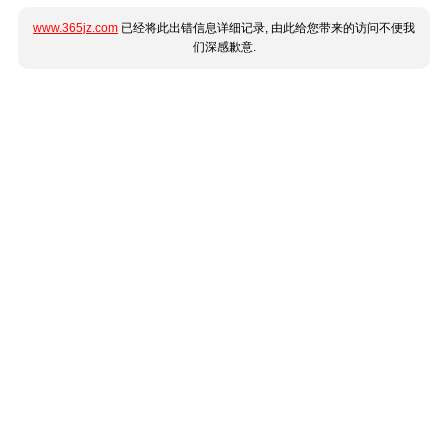
www.365jz.com
已经将此出错信息详细记录, 由此给您带来的访问不便我
们深感歉意.