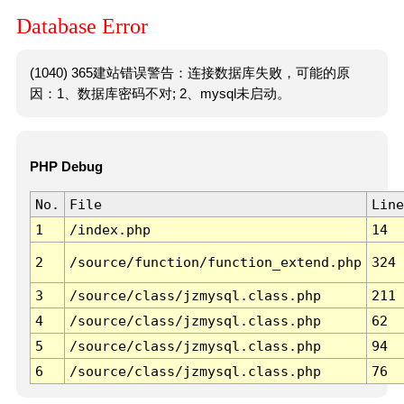
Database Error
(1040) 365建站错误警告：连接数据库失败，可能的原
因：1、数据库密码不对; 2、mysql未启动。
PHP Debug
No.
File
Line
1
/index.php
14
2
/source/function/function_extend.php
324
3
/source/class/jzmysql.class.php
211
4
/source/class/jzmysql.class.php
62
5
/source/class/jzmysql.class.php
94
6
/source/class/jzmysql.class.php
76