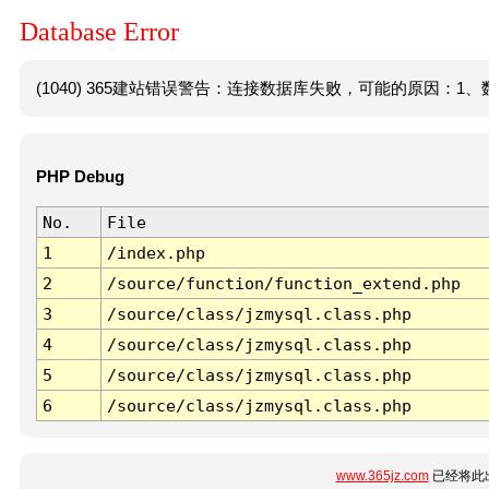
Database Error
(1040) 365建站错误警告：连接数据库失败，可能的原因：1、数
PHP Debug
No.
File
1
/index.php
2
/source/function/function_extend.php
3
/source/class/jzmysql.class.php
4
/source/class/jzmysql.class.php
5
/source/class/jzmysql.class.php
6
/source/class/jzmysql.class.php
www.365jz.com
已经将此