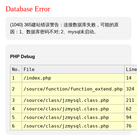
Database Error
(1040) 365建站错误警告：连接数据库失败，可能的原
因：1、数据库密码不对; 2、mysql未启动。
PHP Debug
No.
File
Line
1
/index.php
14
2
/source/function/function_extend.php
324
3
/source/class/jzmysql.class.php
211
4
/source/class/jzmysql.class.php
62
5
/source/class/jzmysql.class.php
94
6
/source/class/jzmysql.class.php
76