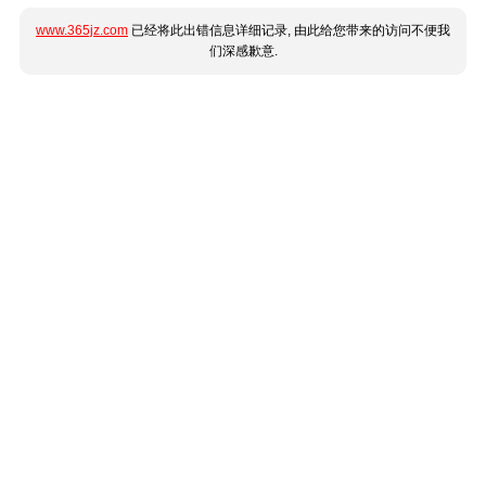
www.365jz.com
已经将此出错信息详细记录, 由此给您带来的访问不便我
们深感歉意.