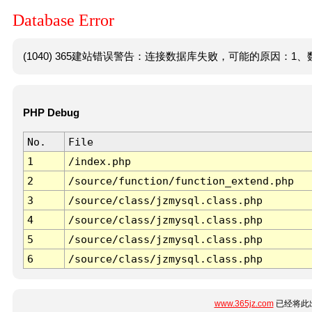
Database Error
(1040) 365建站错误警告：连接数据库失败，可能的原因：1、数
PHP Debug
No.
File
1
/index.php
2
/source/function/function_extend.php
3
/source/class/jzmysql.class.php
4
/source/class/jzmysql.class.php
5
/source/class/jzmysql.class.php
6
/source/class/jzmysql.class.php
www.365jz.com
已经将此