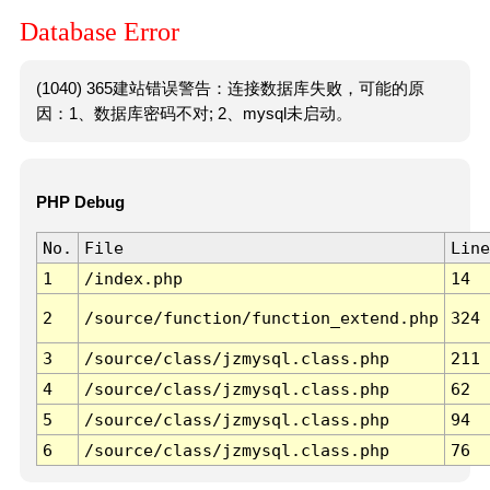
Database Error
(1040) 365建站错误警告：连接数据库失败，可能的原
因：1、数据库密码不对; 2、mysql未启动。
PHP Debug
No.
File
Line
1
/index.php
14
2
/source/function/function_extend.php
324
3
/source/class/jzmysql.class.php
211
4
/source/class/jzmysql.class.php
62
5
/source/class/jzmysql.class.php
94
6
/source/class/jzmysql.class.php
76