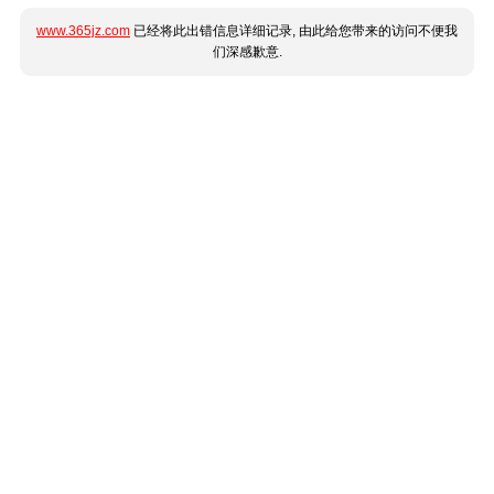
www.365jz.com
已经将此出错信息详细记录, 由此给您带来的访问不便我
们深感歉意.