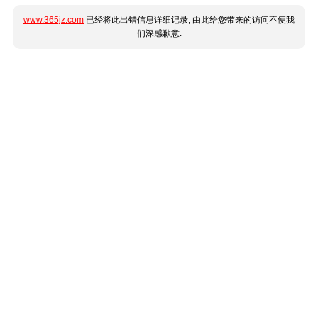
www.365jz.com
已经将此出错信息详细记录, 由此给您带来的访问不便我
们深感歉意.