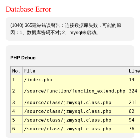
Database Error
(1040) 365建站错误警告：连接数据库失败，可能的原
因：1、数据库密码不对; 2、mysql未启动。
PHP Debug
No.
File
Line
1
/index.php
14
2
/source/function/function_extend.php
324
3
/source/class/jzmysql.class.php
211
4
/source/class/jzmysql.class.php
62
5
/source/class/jzmysql.class.php
94
6
/source/class/jzmysql.class.php
76