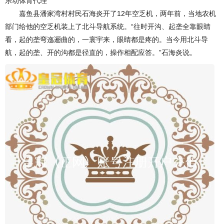
乐动体育代理
嘉鱼县潘家湾村村民石海炎开了12年空乏机，两年前，当地农机
部门给他的空乏机装上了北斗导航系统。“往时开沟、起垄全靠眼睛
看，起的垄弯迤逦曲的，一寰宇来，眼睛都是疼的。当今用北斗导
航，起的垄、开的沟都是径直的，操作相配应答。”石海炎说。