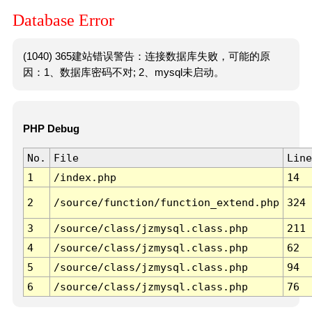
Database Error
(1040) 365建站错误警告：连接数据库失败，可能的原
因：1、数据库密码不对; 2、mysql未启动。
PHP Debug
No.
File
Line
1
/index.php
14
2
/source/function/function_extend.php
324
3
/source/class/jzmysql.class.php
211
4
/source/class/jzmysql.class.php
62
5
/source/class/jzmysql.class.php
94
6
/source/class/jzmysql.class.php
76