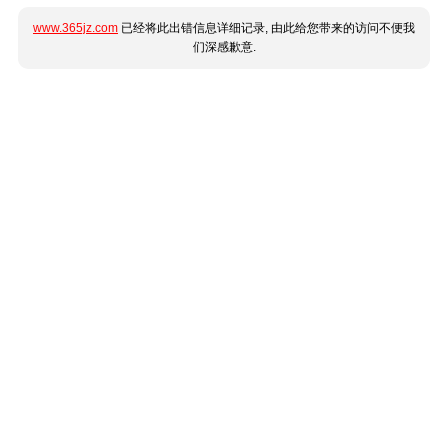
www.365jz.com
已经将此出错信息详细记录, 由此给您带来的访问不便我
们深感歉意.