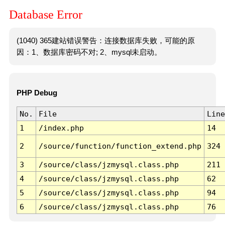
Database Error
(1040) 365建站错误警告：连接数据库失败，可能的原
因：1、数据库密码不对; 2、mysql未启动。
PHP Debug
No.
File
Line
1
/index.php
14
2
/source/function/function_extend.php
324
3
/source/class/jzmysql.class.php
211
4
/source/class/jzmysql.class.php
62
5
/source/class/jzmysql.class.php
94
6
/source/class/jzmysql.class.php
76