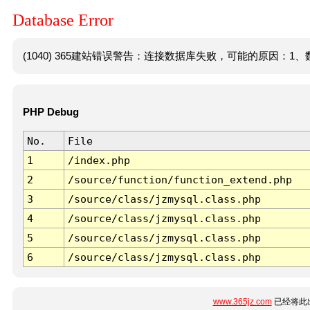
Database Error
(1040) 365建站错误警告：连接数据库失败，可能的原因：1、数
PHP Debug
No.
File
1
/index.php
2
/source/function/function_extend.php
3
/source/class/jzmysql.class.php
4
/source/class/jzmysql.class.php
5
/source/class/jzmysql.class.php
6
/source/class/jzmysql.class.php
www.365jz.com
已经将此