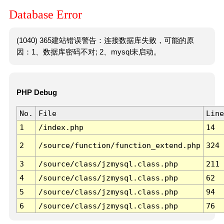
Database Error
(1040) 365建站错误警告：连接数据库失败，可能的原
因：1、数据库密码不对; 2、mysql未启动。
PHP Debug
No.
File
Line
1
/index.php
14
2
/source/function/function_extend.php
324
3
/source/class/jzmysql.class.php
211
4
/source/class/jzmysql.class.php
62
5
/source/class/jzmysql.class.php
94
6
/source/class/jzmysql.class.php
76