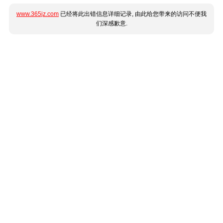
www.365jz.com
已经将此出错信息详细记录, 由此给您带来的访问不便我
们深感歉意.