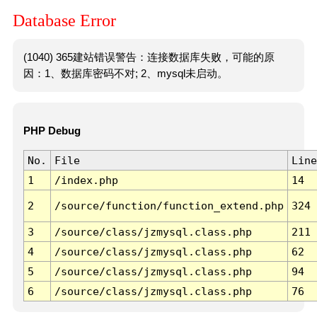
Database Error
(1040) 365建站错误警告：连接数据库失败，可能的原
因：1、数据库密码不对; 2、mysql未启动。
PHP Debug
No.
File
Line
1
/index.php
14
2
/source/function/function_extend.php
324
3
/source/class/jzmysql.class.php
211
4
/source/class/jzmysql.class.php
62
5
/source/class/jzmysql.class.php
94
6
/source/class/jzmysql.class.php
76