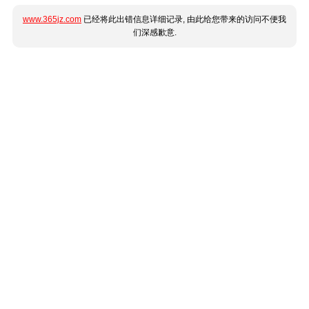
www.365jz.com
已经将此出错信息详细记录, 由此给您带来的访问不便我
们深感歉意.