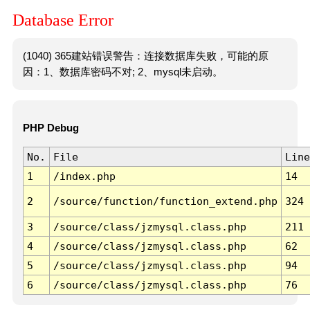
Database Error
(1040) 365建站错误警告：连接数据库失败，可能的原
因：1、数据库密码不对; 2、mysql未启动。
PHP Debug
No.
File
Line
1
/index.php
14
2
/source/function/function_extend.php
324
3
/source/class/jzmysql.class.php
211
4
/source/class/jzmysql.class.php
62
5
/source/class/jzmysql.class.php
94
6
/source/class/jzmysql.class.php
76