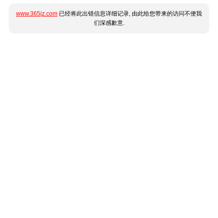
www.365jz.com
已经将此出错信息详细记录, 由此给您带来的访问不便我
们深感歉意.