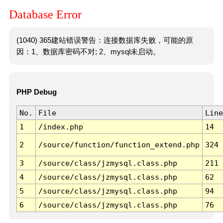
Database Error
(1040) 365建站错误警告：连接数据库失败，可能的原
因：1、数据库密码不对; 2、mysql未启动。
PHP Debug
No.
File
Line
1
/index.php
14
2
/source/function/function_extend.php
324
3
/source/class/jzmysql.class.php
211
4
/source/class/jzmysql.class.php
62
5
/source/class/jzmysql.class.php
94
6
/source/class/jzmysql.class.php
76