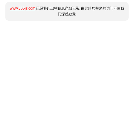
www.365jz.com
已经将此出错信息详细记录, 由此给您带来的访问不便我
们深感歉意.