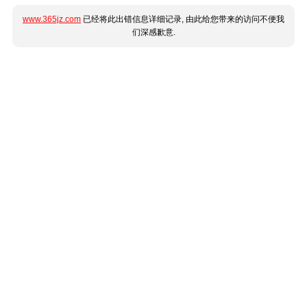
www.365jz.com
已经将此出错信息详细记录, 由此给您带来的访问不便我
们深感歉意.