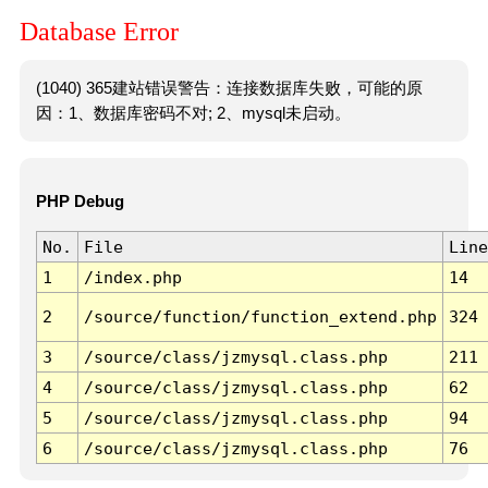
Database Error
(1040) 365建站错误警告：连接数据库失败，可能的原
因：1、数据库密码不对; 2、mysql未启动。
PHP Debug
No.
File
Line
1
/index.php
14
2
/source/function/function_extend.php
324
3
/source/class/jzmysql.class.php
211
4
/source/class/jzmysql.class.php
62
5
/source/class/jzmysql.class.php
94
6
/source/class/jzmysql.class.php
76