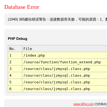
Database Error
(1040) 365建站错误警告：连接数据库失败，可能的原因：1、数
PHP Debug
No.
File
1
/index.php
2
/source/function/function_extend.php
3
/source/class/jzmysql.class.php
4
/source/class/jzmysql.class.php
5
/source/class/jzmysql.class.php
6
/source/class/jzmysql.class.php
www.365jz.com
已经将此