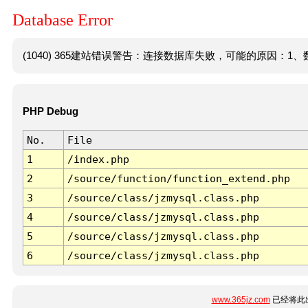
Database Error
(1040) 365建站错误警告：连接数据库失败，可能的原因：1、数
PHP Debug
No.
File
1
/index.php
2
/source/function/function_extend.php
3
/source/class/jzmysql.class.php
4
/source/class/jzmysql.class.php
5
/source/class/jzmysql.class.php
6
/source/class/jzmysql.class.php
www.365jz.com
已经将此