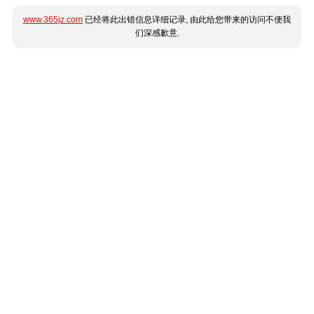
www.365jz.com
已经将此出错信息详细记录, 由此给您带来的访问不便我
们深感歉意.