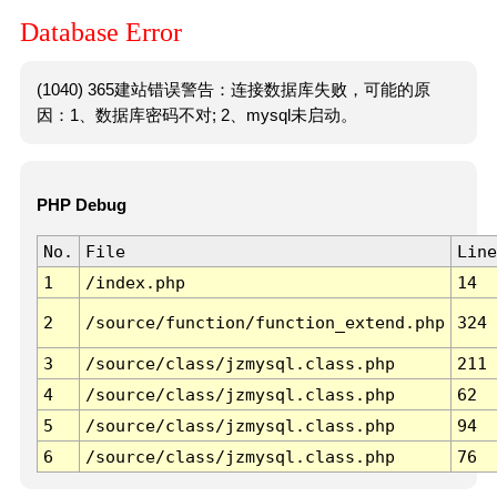
Database Error
(1040) 365建站错误警告：连接数据库失败，可能的原
因：1、数据库密码不对; 2、mysql未启动。
PHP Debug
No.
File
Line
1
/index.php
14
2
/source/function/function_extend.php
324
3
/source/class/jzmysql.class.php
211
4
/source/class/jzmysql.class.php
62
5
/source/class/jzmysql.class.php
94
6
/source/class/jzmysql.class.php
76