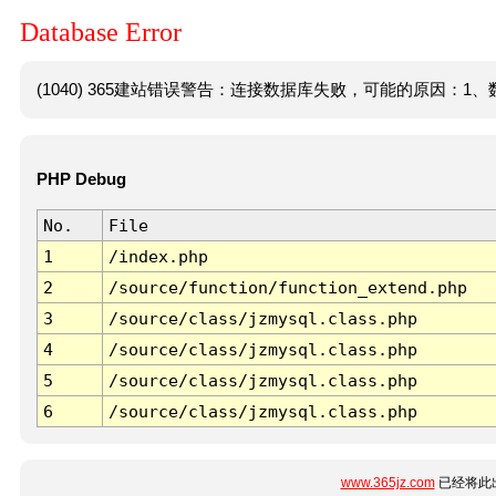
Database Error
(1040) 365建站错误警告：连接数据库失败，可能的原因：1、数
PHP Debug
No.
File
1
/index.php
2
/source/function/function_extend.php
3
/source/class/jzmysql.class.php
4
/source/class/jzmysql.class.php
5
/source/class/jzmysql.class.php
6
/source/class/jzmysql.class.php
www.365jz.com
已经将此