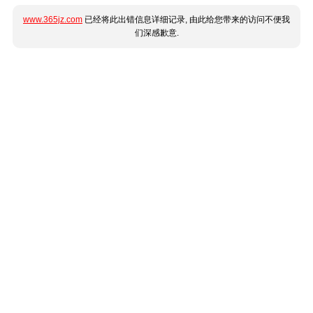
www.365jz.com
已经将此出错信息详细记录, 由此给您带来的访问不便我
们深感歉意.