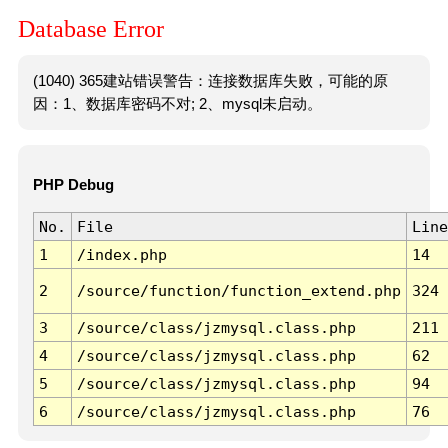
Database Error
(1040) 365建站错误警告：连接数据库失败，可能的原
因：1、数据库密码不对; 2、mysql未启动。
PHP Debug
No.
File
Line
1
/index.php
14
2
/source/function/function_extend.php
324
3
/source/class/jzmysql.class.php
211
4
/source/class/jzmysql.class.php
62
5
/source/class/jzmysql.class.php
94
6
/source/class/jzmysql.class.php
76