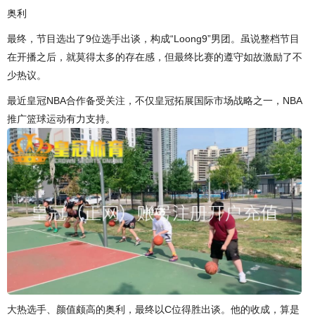
奥利
最终，节目选出了9位选手出谈，构成“Loong9”男团。虽说整档节目
在开播之后，就莫得太多的存在感，但最终比赛的遵守如故激励了不
少热议。
最近皇冠NBA合作备受关注，不仅皇冠拓展国际市场战略之一，NBA
推广篮球运动有力支持。
大热选手、颜值颇高的奥利，最终以C位得胜出谈。他的收成，算是