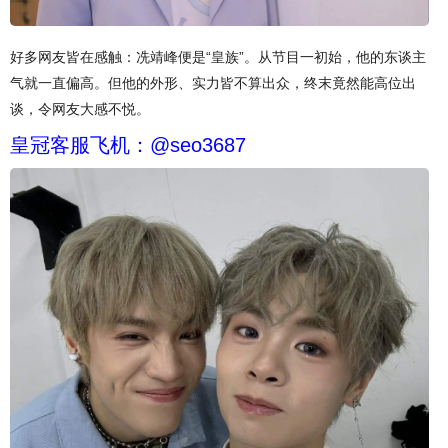
好多网友皆在感触：冼靖峰便是“皇族”。从节目一初始，他的东谈主
气就一直偏高。但他的外形、实力皆不算出众，终末竟然能高位出
谈，令网友大感不悦。
皇冠客服飞机：@seo3687