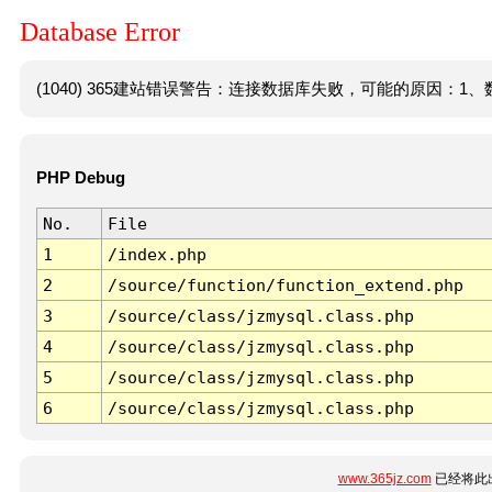
Database Error
(1040) 365建站错误警告：连接数据库失败，可能的原因：1、数
PHP Debug
No.
File
1
/index.php
2
/source/function/function_extend.php
3
/source/class/jzmysql.class.php
4
/source/class/jzmysql.class.php
5
/source/class/jzmysql.class.php
6
/source/class/jzmysql.class.php
www.365jz.com
已经将此