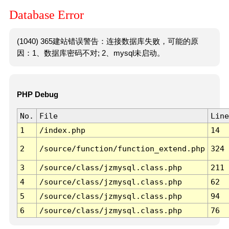
Database Error
(1040) 365建站错误警告：连接数据库失败，可能的原
因：1、数据库密码不对; 2、mysql未启动。
PHP Debug
No.
File
Line
1
/index.php
14
2
/source/function/function_extend.php
324
3
/source/class/jzmysql.class.php
211
4
/source/class/jzmysql.class.php
62
5
/source/class/jzmysql.class.php
94
6
/source/class/jzmysql.class.php
76