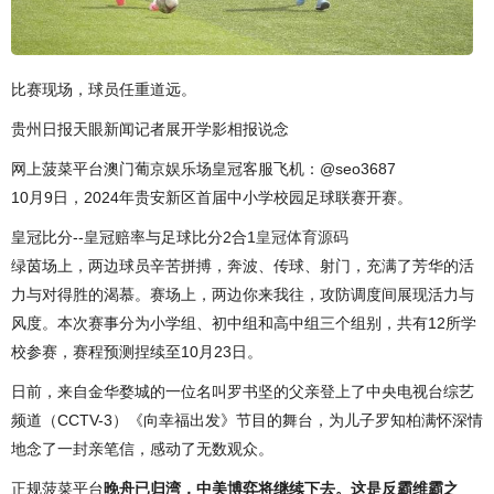
比赛现场，球员任重道远。
贵州日报天眼新闻记者展开学影相报说念
网上菠菜平台澳门葡京娱乐场皇冠客服飞机：@seo3687
10月9日，2024年贵安新区首届中小学校园足球联赛开赛。
皇冠比分--皇冠赔率与足球比分2合1
皇冠体育源码
绿茵场上，两边球员辛苦拼搏，奔波、传球、射门，充满了芳华的活
力与对得胜的渴慕。赛场上，两边你来我往，攻防调度间展现活力与
风度。本次赛事分为小学组、初中组和高中组三个组别，共有12所学
校参赛，赛程预测捏续至10月23日。
日前，来自金华婺城的一位名叫罗书坚的父亲登上了中央电视台综艺
频道（CCTV-3）《向幸福出发》节目的舞台，为儿子罗知柏满怀深情
地念了一封亲笔信，感动了无数观众。
正规菠菜平台
晚舟已归湾，中美博弈将继续下去。这是反霸维霸之