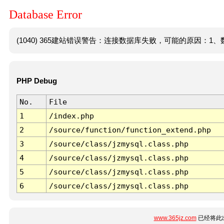
Database Error
(1040) 365建站错误警告：连接数据库失败，可能的原因：1、数
PHP Debug
No.
File
1
/index.php
2
/source/function/function_extend.php
3
/source/class/jzmysql.class.php
4
/source/class/jzmysql.class.php
5
/source/class/jzmysql.class.php
6
/source/class/jzmysql.class.php
www.365jz.com
已经将此