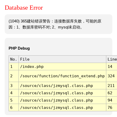
Database Error
(1040) 365建站错误警告：连接数据库失败，可能的原
因：1、数据库密码不对; 2、mysql未启动。
PHP Debug
No.
File
Line
1
/index.php
14
2
/source/function/function_extend.php
324
3
/source/class/jzmysql.class.php
211
4
/source/class/jzmysql.class.php
62
5
/source/class/jzmysql.class.php
94
6
/source/class/jzmysql.class.php
76