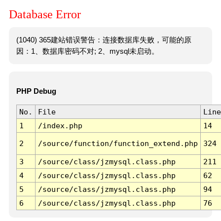
Database Error
(1040) 365建站错误警告：连接数据库失败，可能的原
因：1、数据库密码不对; 2、mysql未启动。
PHP Debug
No.
File
Line
1
/index.php
14
2
/source/function/function_extend.php
324
3
/source/class/jzmysql.class.php
211
4
/source/class/jzmysql.class.php
62
5
/source/class/jzmysql.class.php
94
6
/source/class/jzmysql.class.php
76