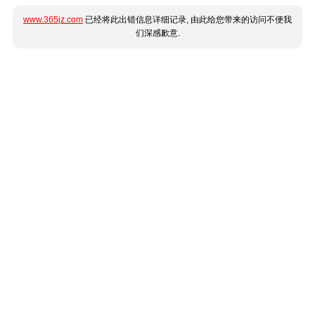
www.365jz.com
已经将此出错信息详细记录, 由此给您带来的访问不便我
们深感歉意.