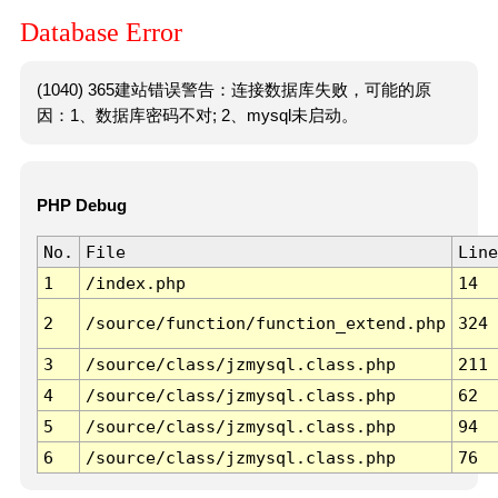
Database Error
(1040) 365建站错误警告：连接数据库失败，可能的原
因：1、数据库密码不对; 2、mysql未启动。
PHP Debug
No.
File
Line
1
/index.php
14
2
/source/function/function_extend.php
324
3
/source/class/jzmysql.class.php
211
4
/source/class/jzmysql.class.php
62
5
/source/class/jzmysql.class.php
94
6
/source/class/jzmysql.class.php
76