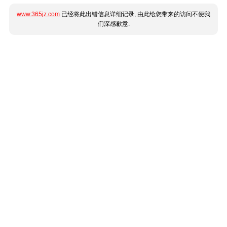
www.365jz.com
已经将此出错信息详细记录, 由此给您带来的访问不便我
们深感歉意.