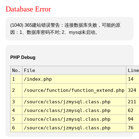
Database Error
(1040) 365建站错误警告：连接数据库失败，可能的原
因：1、数据库密码不对; 2、mysql未启动。
PHP Debug
No.
File
Line
1
/index.php
14
2
/source/function/function_extend.php
324
3
/source/class/jzmysql.class.php
211
4
/source/class/jzmysql.class.php
62
5
/source/class/jzmysql.class.php
94
6
/source/class/jzmysql.class.php
76