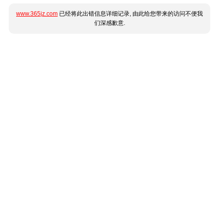
www.365jz.com
已经将此出错信息详细记录, 由此给您带来的访问不便我
们深感歉意.