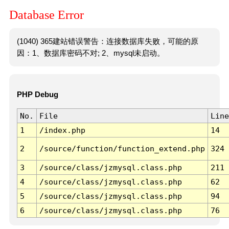
Database Error
(1040) 365建站错误警告：连接数据库失败，可能的原
因：1、数据库密码不对; 2、mysql未启动。
PHP Debug
No.
File
Line
1
/index.php
14
2
/source/function/function_extend.php
324
3
/source/class/jzmysql.class.php
211
4
/source/class/jzmysql.class.php
62
5
/source/class/jzmysql.class.php
94
6
/source/class/jzmysql.class.php
76