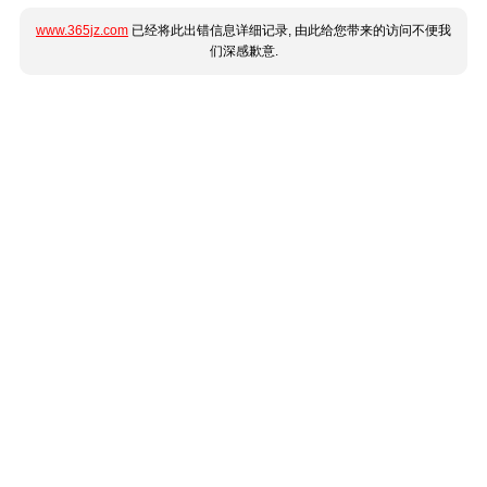
www.365jz.com
已经将此出错信息详细记录, 由此给您带来的访问不便我
们深感歉意.