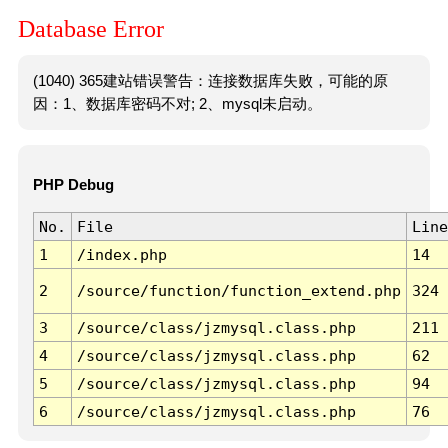
Database Error
(1040) 365建站错误警告：连接数据库失败，可能的原
因：1、数据库密码不对; 2、mysql未启动。
PHP Debug
No.
File
Line
1
/index.php
14
2
/source/function/function_extend.php
324
3
/source/class/jzmysql.class.php
211
4
/source/class/jzmysql.class.php
62
5
/source/class/jzmysql.class.php
94
6
/source/class/jzmysql.class.php
76