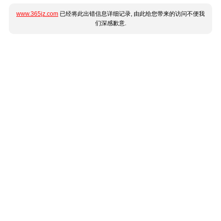
www.365jz.com
已经将此出错信息详细记录, 由此给您带来的访问不便我
们深感歉意.