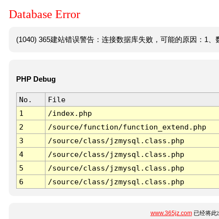
Database Error
(1040) 365建站错误警告：连接数据库失败，可能的原因：1、数
PHP Debug
No.
File
1
/index.php
2
/source/function/function_extend.php
3
/source/class/jzmysql.class.php
4
/source/class/jzmysql.class.php
5
/source/class/jzmysql.class.php
6
/source/class/jzmysql.class.php
www.365jz.com
已经将此