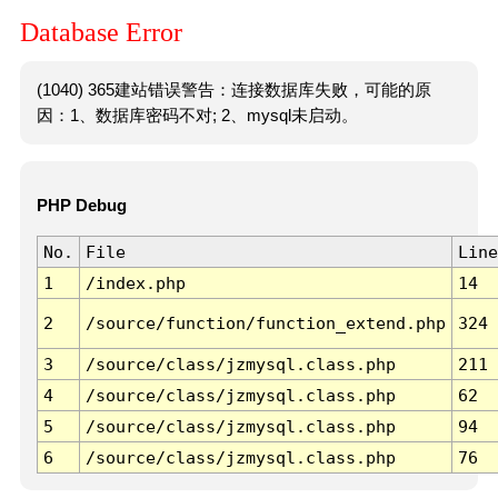
Database Error
(1040) 365建站错误警告：连接数据库失败，可能的原
因：1、数据库密码不对; 2、mysql未启动。
PHP Debug
No.
File
Line
1
/index.php
14
2
/source/function/function_extend.php
324
3
/source/class/jzmysql.class.php
211
4
/source/class/jzmysql.class.php
62
5
/source/class/jzmysql.class.php
94
6
/source/class/jzmysql.class.php
76