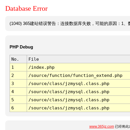
Database Error
(1040) 365建站错误警告：连接数据库失败，可能的原因：1、数
PHP Debug
No.
File
1
/index.php
2
/source/function/function_extend.php
3
/source/class/jzmysql.class.php
4
/source/class/jzmysql.class.php
5
/source/class/jzmysql.class.php
6
/source/class/jzmysql.class.php
www.365jz.com
已经将此