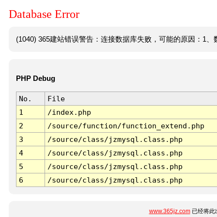
Database Error
(1040) 365建站错误警告：连接数据库失败，可能的原因：1、数
PHP Debug
No.
File
1
/index.php
2
/source/function/function_extend.php
3
/source/class/jzmysql.class.php
4
/source/class/jzmysql.class.php
5
/source/class/jzmysql.class.php
6
/source/class/jzmysql.class.php
www.365jz.com
已经将此