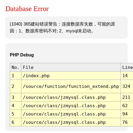
Database Error
(1040) 365建站错误警告：连接数据库失败，可能的原
因：1、数据库密码不对; 2、mysql未启动。
PHP Debug
No.
File
Line
1
/index.php
14
2
/source/function/function_extend.php
324
3
/source/class/jzmysql.class.php
211
4
/source/class/jzmysql.class.php
62
5
/source/class/jzmysql.class.php
94
6
/source/class/jzmysql.class.php
76