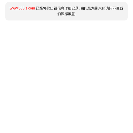
www.365jz.com
已经将此出错信息详细记录, 由此给您带来的访问不便我
们深感歉意.