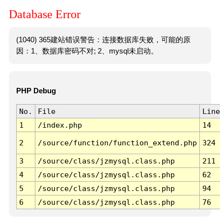
Database Error
(1040) 365建站错误警告：连接数据库失败，可能的原
因：1、数据库密码不对; 2、mysql未启动。
PHP Debug
No.
File
Line
1
/index.php
14
2
/source/function/function_extend.php
324
3
/source/class/jzmysql.class.php
211
4
/source/class/jzmysql.class.php
62
5
/source/class/jzmysql.class.php
94
6
/source/class/jzmysql.class.php
76