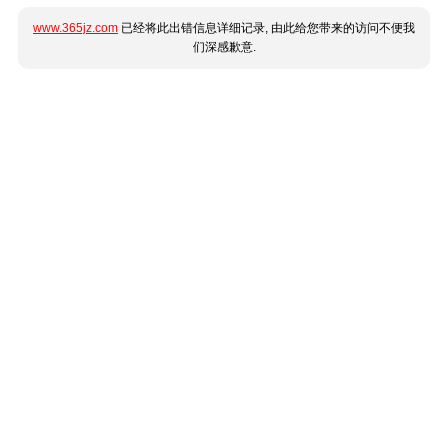
www.365jz.com
已经将此出错信息详细记录, 由此给您带来的访问不便我
们深感歉意.