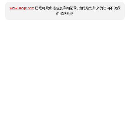
www.365jz.com
已经将此出错信息详细记录, 由此给您带来的访问不便我
们深感歉意.