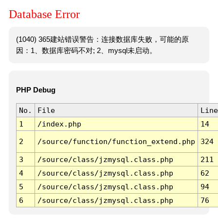
Database Error
(1040) 365建站错误警告：连接数据库失败，可能的原
因：1、数据库密码不对; 2、mysql未启动。
PHP Debug
No.
File
Line
1
/index.php
14
2
/source/function/function_extend.php
324
3
/source/class/jzmysql.class.php
211
4
/source/class/jzmysql.class.php
62
5
/source/class/jzmysql.class.php
94
6
/source/class/jzmysql.class.php
76