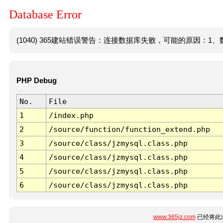
Database Error
(1040) 365建站错误警告：连接数据库失败，可能的原因：1、数
PHP Debug
No.
File
1
/index.php
2
/source/function/function_extend.php
3
/source/class/jzmysql.class.php
4
/source/class/jzmysql.class.php
5
/source/class/jzmysql.class.php
6
/source/class/jzmysql.class.php
www.365jz.com
已经将此