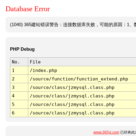
Database Error
(1040) 365建站错误警告：连接数据库失败，可能的原因：1、数
PHP Debug
No.
File
1
/index.php
2
/source/function/function_extend.php
3
/source/class/jzmysql.class.php
4
/source/class/jzmysql.class.php
5
/source/class/jzmysql.class.php
6
/source/class/jzmysql.class.php
www.365jz.com
已经将此