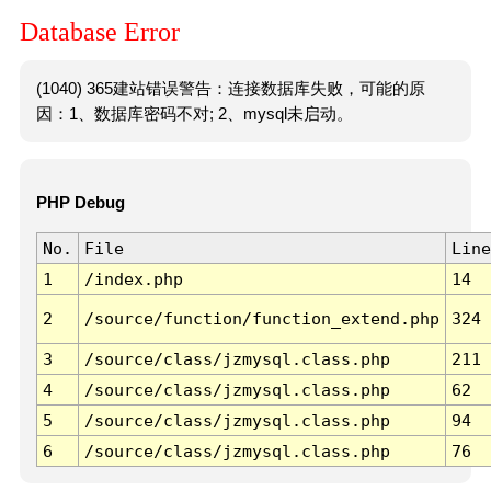
Database Error
(1040) 365建站错误警告：连接数据库失败，可能的原
因：1、数据库密码不对; 2、mysql未启动。
PHP Debug
No.
File
Line
1
/index.php
14
2
/source/function/function_extend.php
324
3
/source/class/jzmysql.class.php
211
4
/source/class/jzmysql.class.php
62
5
/source/class/jzmysql.class.php
94
6
/source/class/jzmysql.class.php
76