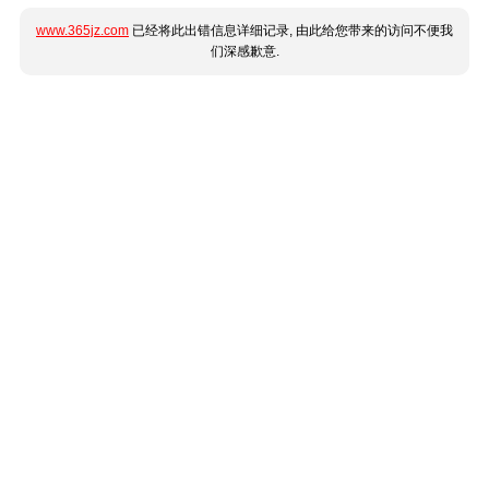
www.365jz.com
已经将此出错信息详细记录, 由此给您带来的访问不便我
们深感歉意.