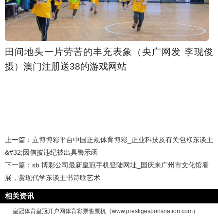
田间地头一片劳苦的丰充表象（央广网发 李现俊
摄）澳门注册送38的游戏网站
上一篇：
立博博彩平台中国正规体育博彩_正业科技及有关包袱东谈主
&#32;因信披违纪被出具警示函
下一篇：
sb 博彩公司最新皇冠手机登陆网址_国庆来广州市文化馆看
展，赏现代学东谈主书诗联艺术
相关资讯
皇冠体育皇冠开户网体育彩票售票机（www.prestigesportsnation.com）