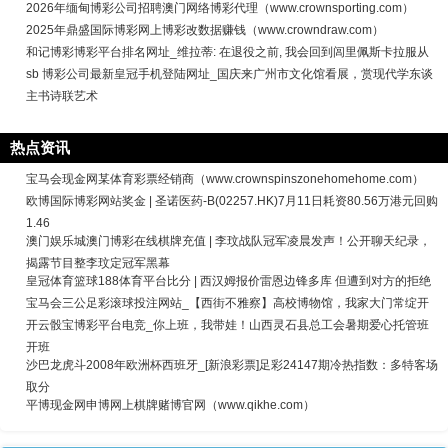
2026年缅甸博彩公司招聘澳门网络博彩代理（www.crownsporting.com）
2025年鼎盛国际博彩网上博彩改数据赚钱（www.crowndraw.com）
和记博彩博彩平台排名网址_维拉蒂: 在退役之前, 我会回到闾里佩斯卡拉服从
sb 博彩公司最新皇冠手机登陆网址_国庆来广州市文化馆看展，赏现代学东谈
主书诗联艺术
热点资讯
宝马会现金网某体育彩票经销商（www.crownspinszonehomehome.com）
欧博国际博彩网站奖金 | 圣诺医药-B(02257.HK)7月11日耗资80.56万港元回购
1.46
澳门娱乐城澳门博彩在线棋牌充值 | 李玟战队冠军凌晨发声！公开聊天纪录，
揭露节目整李玟定冠军黑幕
皇冠体育篮球188体育平台比分 | 西汉姆报价雷恩边锋多库 但遭到对方的拒绝
宝马会三公足彩滚球投注网站_【西街不雅察】高校博物馆，我家大门常绽开
开云骰宝博彩平台电竞_你上班，我带娃！山西灵石县总工会暑期爱心托管班
开班
沙巴龙虎斗2008年欧洲杯西班牙_[新浪彩票]足彩24147期冷热指数：多特客场
取分
平博现金网申博网上棋牌赌博官网（www.qikhe.com）