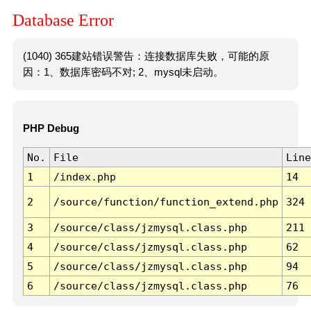
Database Error
(1040) 365建站错误警告：连接数据库失败，可能的原
因：1、数据库密码不对; 2、mysql未启动。
PHP Debug
No.
File
Line
1
/index.php
14
2
/source/function/function_extend.php
324
3
/source/class/jzmysql.class.php
211
4
/source/class/jzmysql.class.php
62
5
/source/class/jzmysql.class.php
94
6
/source/class/jzmysql.class.php
76