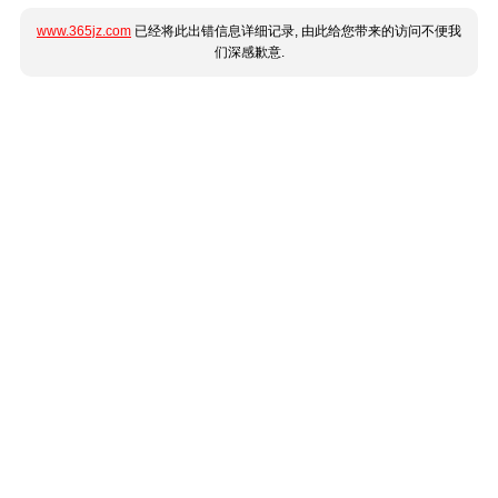
www.365jz.com
已经将此出错信息详细记录, 由此给您带来的访问不便我
们深感歉意.