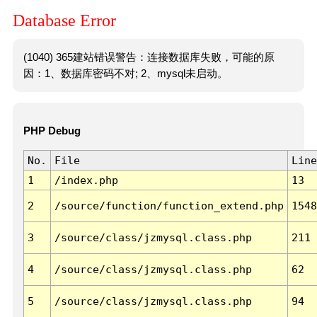
Database Error
(1040) 365建站错误警告：连接数据库失败，可能的原
因：1、数据库密码不对; 2、mysql未启动。
PHP Debug
No.
File
Line
1
/index.php
13
2
/source/function/function_extend.php
1548
3
/source/class/jzmysql.class.php
211
4
/source/class/jzmysql.class.php
62
5
/source/class/jzmysql.class.php
94