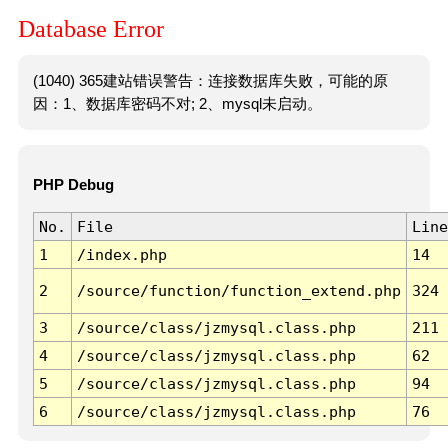
Database Error
(1040) 365建站错误警告：连接数据库失败，可能的原
因：1、数据库密码不对; 2、mysql未启动。
PHP Debug
No.
File
Line
1
/index.php
14
2
/source/function/function_extend.php
324
3
/source/class/jzmysql.class.php
211
4
/source/class/jzmysql.class.php
62
5
/source/class/jzmysql.class.php
94
6
/source/class/jzmysql.class.php
76