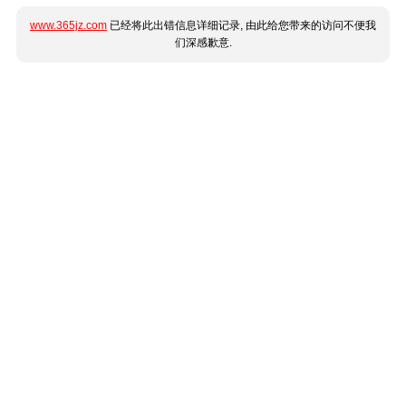
www.365jz.com
已经将此出错信息详细记录, 由此给您带来的访问不便我
们深感歉意.